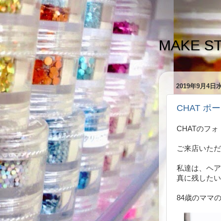
MAKE S
2019年9月4日
CHAT ポー
CHATのフ
ご来店いただ
私達は、ヘア
真に残したい
84歳のママ