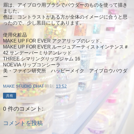
眉は、アイブロウ用ブラシでパウダーのものを使って描き
ました。
色は、コントラストがある方が全体のイメージに合うと思
ったので、少し黒目にしてあります。
使用化粧品
MAKE UP FOR EVER アクアリップのレッド、
MAKE UP FOR EVER ルージュアーティストインテンス＃
42 サンデーバーミリアンレッド
THREE シマリングリップジャム 16
NOEVIA リップコンシーラ
美・ファイン研究所 ハッピーメイク アイブロウパウダ
ー
MAKE STUDIO CHAT
時刻:
13:52
共有
0 件のコメント:
コメントを投稿